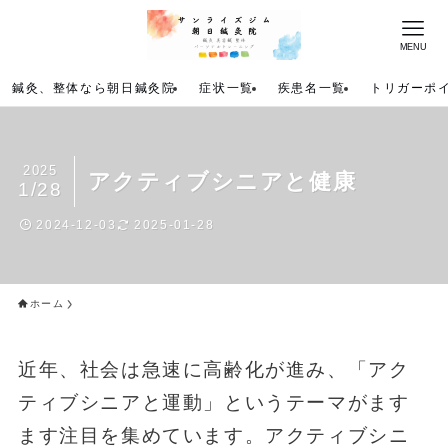
MENU
鍼灸、整体なら朝日鍼灸院
症状一覧
疾患名一覧
トリガーポ
2025
アクティブシニアと健康
1/28
2024-12-03
2025-01-28
ホーム
近年、社会は急速に高齢化が進み、「アク
ティブシニアと運動」というテーマがます
ます注目を集めています。アクティブシニ