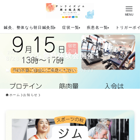
MENU
鍼灸、整体なら朝日鍼灸院
症状一覧
疾患名一覧
トリガーポ
2025
ジム無料体験会開催！
8/28
2025-08-26
2025-08-28
お知らせ
ホーム
お知らせ