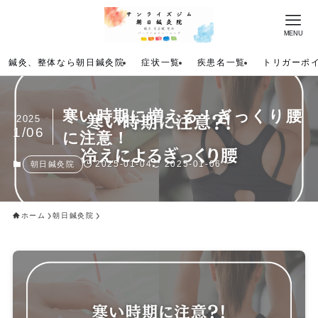
MENU
鍼灸、整体なら朝日鍼灸院
症状一覧
疾患名一覧
トリガーポ
寒い時期に増える！ぎっくり腰
2025
1/06
に注意！
2025-01-04
2025-01-06
朝日鍼灸院
ホーム
朝日鍼灸院