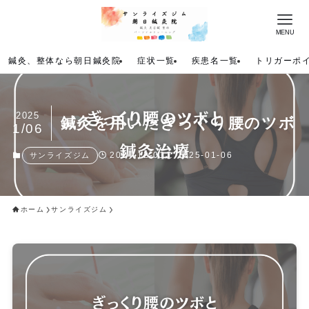
MENU
鍼灸、整体なら朝日鍼灸院
症状一覧
疾患名一覧
トリガーポ
2025
鍼灸を用いたぎっくり腰のツボ
1/06
2024-12-01
2025-01-06
サンライズジム
ホーム
サンライズジム