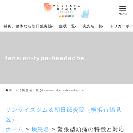
MENU
鍼灸、整体なら朝日鍼灸院
症状一覧
疾患名一覧
トリガーポ
tension-type-headache
ホーム
疾患名一覧
tension-type-headache
サンライズジム＆朝日鍼灸院（横浜市鶴見
区）
ホーム
>
疾患名
>
緊張型頭痛の特徴と対応